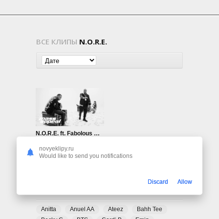
ВСЕ КЛИПЫ
N.O.R.E.
N.O.R.E. ft. Fabolous — Big Chain
677
0
novyeklipy.ru
Would like to send you notifications
Discard
Allow
ПОПУЛЯРНЫЕ ТЕГИ
Anitta
Anuel AA
Ateez
Bahh Tee