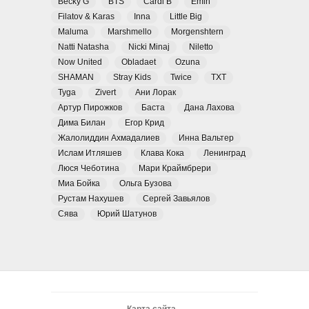
Becky G
BTS
Cardi B
Emin
Filatov & Karas
Inna
Little Big
Maluma
Marshmello
Morgenshtern
Natti Natasha
Nicki Minaj
Niletto
Now United
Obladaet
Ozuna
SHAMAN
Stray Kids
Twice
TXT
Tyga
Zivert
Ани Лорак
Артур Пирожков
Баста
Дана Лахова
Дима Билан
Егор Крид
Жалолиддин Ахмадалиев
Инна Вальтер
Ислам Итляшев
Клава Кока
Ленинград
Люся Чеботина
Мари Краймбрери
Миа Бойка
Ольга Бузова
Рустам Нахушев
Сергей Завьялов
Сява
Юрий Шатунов