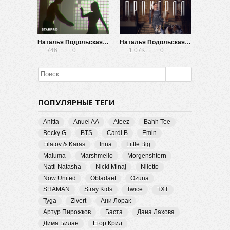
Наталья Подольская — Сильная слабая (Lyric Video)
Наталья Подольская — Проиграл
746
0
1.07K
0
ПОПУЛЯРНЫЕ ТЕГИ
Anitta
Anuel AA
Ateez
Bahh Tee
Becky G
BTS
Cardi B
Emin
Filatov & Karas
Inna
Little Big
Maluma
Marshmello
Morgenshtern
Natti Natasha
Nicki Minaj
Niletto
Now United
Obladaet
Ozuna
SHAMAN
Stray Kids
Twice
TXT
Tyga
Zivert
Ани Лорак
Артур Пирожков
Баста
Дана Лахова
Дима Билан
Егор Крид