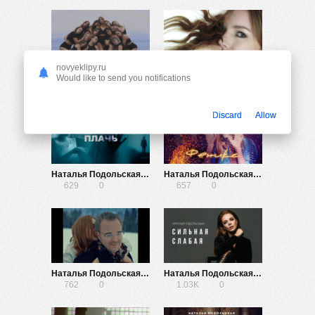
novyeklipy.ru
Наталья Подольская — Я тоже
Наталья Подольская — Останься со мной
Would like to send you notifications
558
0
656
0
Discard
Allow
Наталья Подольская — Плачь
Наталья Подольская — Феникс
629
0
657
0
Наталья Подольская — Землянин
Наталья Подольская — Сильная слабая
762
0
1.03K
0