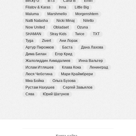
Becky G
BTS
Cardi B
Emin
Filatov & Karas
Inna
Little Big
Maluma
Marshmello
Morgenshtern
Natti Natasha
Nicki Minaj
Niletto
Now United
Obladaet
Ozuna
SHAMAN
Stray Kids
Twice
TXT
Tyga
Zivert
Ани Лорак
Артур Пирожков
Баста
Дана Лахова
Дима Билан
Егор Крид
Жалолиддин Ахмадалиев
Инна Вальтер
Ислам Итляшев
Клава Кока
Ленинград
Люся Чеботина
Мари Краймбрери
Миа Бойка
Ольга Бузова
Рустам Нахушев
Сергей Завьялов
Сява
Юрий Шатунов