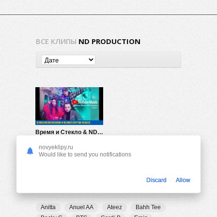
ВСЕ КЛИПЫ
ND PRODUCTION
Время и Стекло & ND Production — Песня про лицо
736
0
novyeklipy.ru
Would like to send you notifications
Discard
Allow
ПОПУЛЯРНЫЕ ТЕГИ
Anitta
Anuel AA
Ateez
Bahh Tee