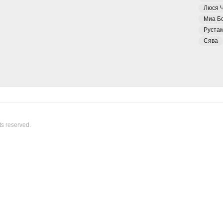
Люся 
Миа Б
Руста
Сява
ts reserved.