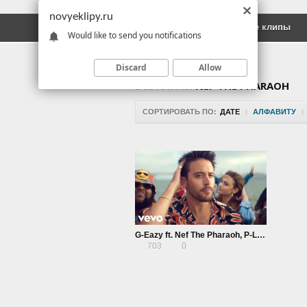
novyeklipy.ru
Новые клипы
Русские клипы
Would like to send you notifications
Discard
Allow
ВСЕ КЛИПЫ
NEF THE PHARAOH
СОРТИРОВАТЬ ПО:
ДАТЕ
|
АЛФАВИТУ
|
G-Eazy ft. Nef The Pharaoh, P-Lo — Power
703
0