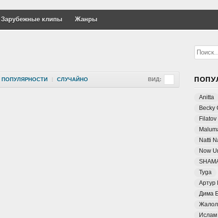
Зарубежные клипы
Жанры
ПОПУ
ПОПУЛЯРНОСТИ
|
СЛУЧАЙНО
ВИД:
Anitta
Becky 
Filatov
Malum
Natti 
Now Un
SHAM
Tyga
Артур
Дима 
Жалол
Ислам