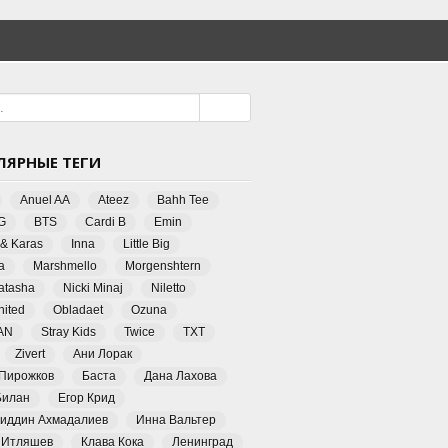
ЛЯРНЫЕ ТЕГИ
Anuel AA
Ateez
Bahh Tee
G
BTS
Cardi B
Emin
 & Karas
Inna
Little Big
a
Marshmello
Morgenshtern
Natasha
Nicki Minaj
Niletto
ited
Obladaet
Ozuna
AN
Stray Kids
Twice
TXT
Zivert
Ани Лорак
 Пирожков
Баста
Дана Лахова
Билан
Егор Крид
иддин Ахмадалиев
Инна Вальтер
 Итляшев
Клава Кока
Ленинград