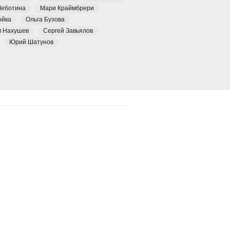
Чеботина
Мари Краймбрери
ойка
Ольга Бузова
м Нахушев
Сергей Завьялов
Юрий Шатунов