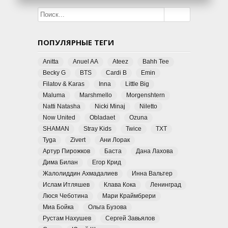
ПОПУЛЯРНЫЕ ТЕГИ
Anitta
Anuel AA
Ateez
Bahh Tee
Becky G
BTS
Cardi B
Emin
Filatov & Karas
Inna
Little Big
Maluma
Marshmello
Morgenshtern
Natti Natasha
Nicki Minaj
Niletto
Now United
Obladaet
Ozuna
SHAMAN
Stray Kids
Twice
TXT
Tyga
Zivert
Ани Лорак
Артур Пирожков
Баста
Дана Лахова
Дима Билан
Егор Крид
Жалолиддин Ахмадалиев
Инна Вальтер
Ислам Итляшев
Клава Кока
Ленинград
Люся Чеботина
Мари Краймбрери
Миа Бойка
Ольга Бузова
Рустам Нахушев
Сергей Завьялов