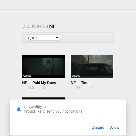
ВСЕ КЛИПЫ
NF
NF — Paid My Dues
NF — Time
630
0
886
0
novyeklipy.ru
Would like to send you notifications
NF — Why
Discard
Allow
774
0