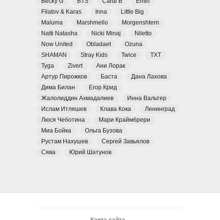
Becky G
BTS
Cardi B
Emin
Filatov & Karas
Inna
Little Big
Maluma
Marshmello
Morgenshtern
Natti Natasha
Nicki Minaj
Niletto
Now United
Obladaet
Ozuna
SHAMAN
Stray Kids
Twice
TXT
Tyga
Zivert
Ани Лорак
Артур Пирожков
Баста
Дана Лахова
Дима Билан
Егор Крид
Жалолиддин Ахмадалиев
Инна Вальтер
Ислам Итляшев
Клава Кока
Ленинград
Люся Чеботина
Мари Краймбрери
Миа Бойка
Ольга Бузова
Рустам Нахушев
Сергей Завьялов
Сява
Юрий Шатунов