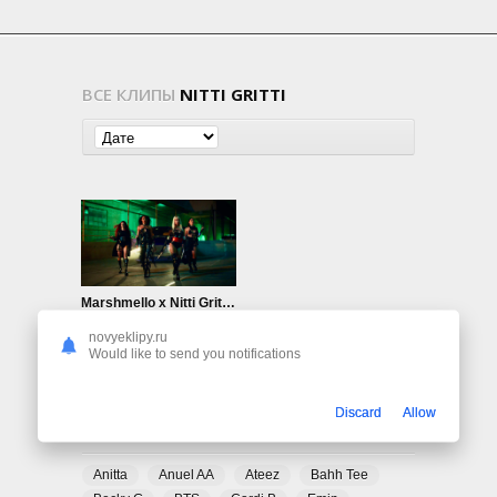
ВСЕ КЛИПЫ
NITTI GRITTI
Marshmello x Nitti Gritti ft. Megan Thee Stallion — Bad Bitches
873
0
novyeklipy.ru
Would like to send you notifications
Discard
Allow
ПОПУЛЯРНЫЕ ТЕГИ
Anitta
Anuel AA
Ateez
Bahh Tee