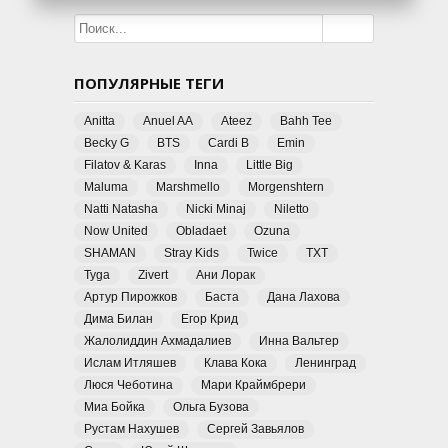
ПОПУЛЯРНЫЕ ТЕГИ
Anitta
Anuel AA
Ateez
Bahh Tee
Becky G
BTS
Cardi B
Emin
Filatov & Karas
Inna
Little Big
Maluma
Marshmello
Morgenshtern
Natti Natasha
Nicki Minaj
Niletto
Now United
Obladaet
Ozuna
SHAMAN
Stray Kids
Twice
TXT
Tyga
Zivert
Ани Лорак
Артур Пирожков
Баста
Дана Лахова
Дима Билан
Егор Крид
Жалолиддин Ахмадалиев
Инна Вальтер
Ислам Итляшев
Клава Кока
Ленинград
Люся Чеботина
Мари Краймбрери
Миа Бойка
Ольга Бузова
Рустам Нахушев
Сергей Завьялов