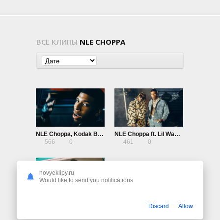
ВСЕ КЛИПЫ
NLE CHOPPA
NLE Choppa, Kodak Black, Jimin of BTS, JVKE, & Muni Long — Angel Pt. 1 (OST Fast X)
NLE Choppa ft. Lil Wayne — Ain’t Gonna Answer
566
0
461
0
novyeklipy.ru
Would like to send you notifications
Bhad Bhabie ft. NLE Choppa — Get Like Me
Discard
Allow
991
0