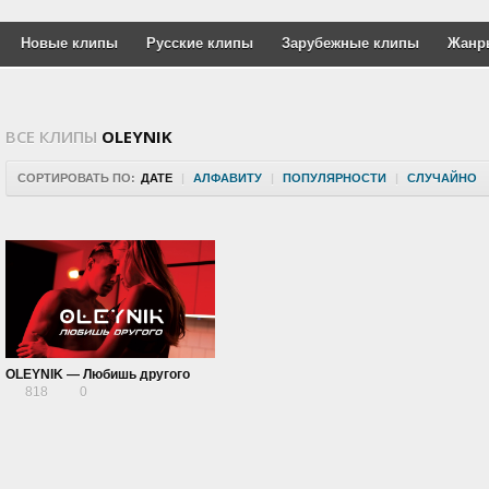
Новые клипы
Русские клипы
Зарубежные клипы
Жанр
ВСЕ КЛИПЫ
OLEYNIK
СОРТИРОВАТЬ ПО:
ДАТЕ
|
АЛФАВИТУ
|
ПОПУЛЯРНОСТИ
|
СЛУЧАЙНО
OLEYNIK — Любишь другого
818
0