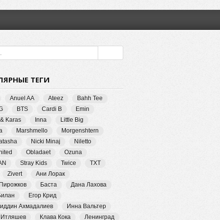
ЛЯРНЫЕ ТЕГИ
Anuel AA
Ateez
Bahh Tee
G
BTS
Cardi B
Emin
 & Karas
Inna
Little Big
a
Marshmello
Morgenshtern
Natasha
Nicki Minaj
Niletto
ited
Obladaet
Ozuna
AN
Stray Kids
Twice
TXT
Zivert
Ани Лорак
 Пирожков
Баста
Дана Лахова
Билан
Егор Крид
иддин Ахмадалиев
Инна Вальтер
 Итляшев
Клава Кока
Ленинград