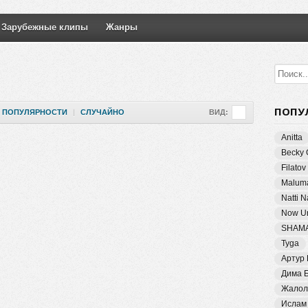
Зарубежные клипы
Жанры
ПОПУ
ПОПУЛЯРНОСТИ
|
СЛУЧАЙНО
ВИД:
Anitta
Becky 
Filatov
Malum
Natti 
Now Un
SHAM
Tyga
Артур
Дима 
Жалол
Ислам