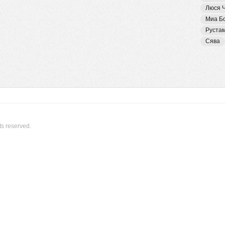
Люся 
Миа Б
Руста
Сява
ts reserved.