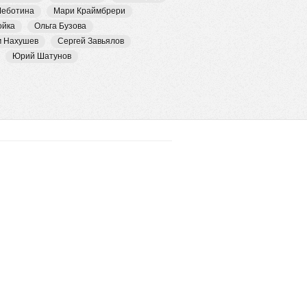
Чеботина
Мари Краймбрери
ойка
Ольга Бузова
м Нахушев
Сергей Завьялов
Юрий Шатунов