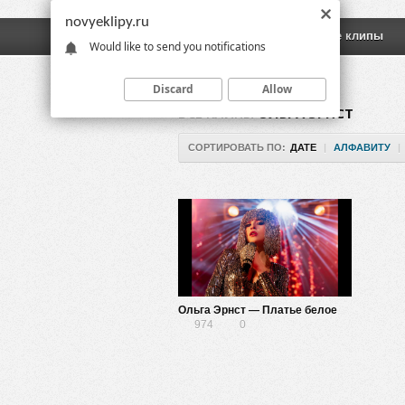
novyeklipy.ru
Новые клипы
Русские клипы
Would like to send you notifications
Discard
Allow
ВСЕ КЛИПЫ
ОЛЬГА ЭРНСТ
СОРТИРОВАТЬ ПО:
ДАТЕ
|
АЛФАВИТУ
|
Ольга Эрнст — Платье белое
974
0