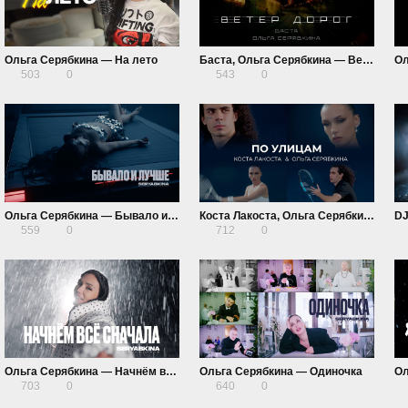
Ольга Серябкина — На лето
Баста, Ольга Серябкина — Ветер дорог
503
0
543
0
Ольга Серябкина — Бывало и лучше
Коста Лакоста, Ольга Серябкина — По улицам
559
0
712
0
Ольга Серябкина — Начнём всё сначала
Ольга Серябкина — Одиночка
703
0
640
0