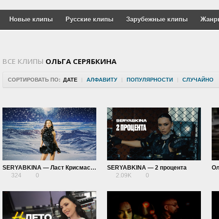
Новые клипы
Русские клипы
Зарубежные клипы
Жанр
ВСЕ КЛИПЫ
ОЛЬГА СЕРЯБКИНА
СОРТИРОВАТЬ ПО:
ДАТЕ
|
АЛФАВИТУ
|
ПОПУЛЯРНОСТИ
|
СЛУЧАЙНО
SERYABKINA — Ласт Крисмас (Mood Video)
SERYABKINA — 2 процента
324
0
2.09K
0