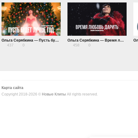
Ольга Серябкина — Пусть будет лучше год
Ольга Серябкина — Время любовь дарить
Ол
437
0
458
0
Карта сайта
Copyright 2018-2026 ©
Новые Клипы
All rights reserved.