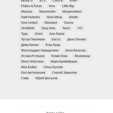
Becky G
BTS
Cardi B
Emin
Filatov & Karas
Inna
Little Big
Maluma
Marshmello
Morgenshtern
Natti Natasha
Nicki Minaj
Niletto
Now United
Obladaet
Ozuna
SHAMAN
Stray Kids
Twice
TXT
Tyga
Zivert
Ани Лорак
Артур Пирожков
Баста
Дана Лахова
Дима Билан
Егор Крид
Жалолиддин Ахмадалиев
Инна Вальтер
Ислам Итляшев
Клава Кока
Ленинград
Люся Чеботина
Мари Краймбрери
Миа Бойка
Ольга Бузова
Рустам Нахушев
Сергей Завьялов
Сява
Юрий Шатунов