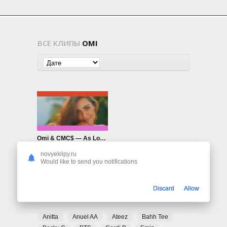
ВСЕ КЛИПЫ
OMI
Omi & CMC$ — As Long As I’m With You
699
0
novyeklipy.ru
Would like to send you notifications
Discard
Allow
ПОПУЛЯРНЫЕ ТЕГИ
Anitta
Anuel AA
Ateez
Bahh Tee