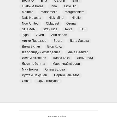
Becky G
BTS
Cardi B
Emin
Filatov & Karas
Inna
Little Big
Maluma
Marshmello
Morgenshtern
Natti Natasha
Nicki Minaj
Niletto
Now United
Obladaet
Ozuna
SHAMAN
Stray Kids
Twice
TXT
Tyga
Zivert
Ани Лорак
Артур Пирожков
Баста
Дана Лахова
Дима Билан
Егор Крид
Жалолиддин Ахмадалиев
Инна Вальтер
Ислам Итляшев
Клава Кока
Ленинград
Люся Чеботина
Мари Краймбрери
Миа Бойка
Ольга Бузова
Рустам Нахушев
Сергей Завьялов
Сява
Юрий Шатунов