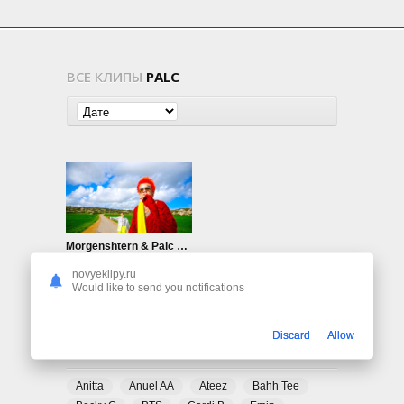
ВСЕ КЛИПЫ
PALC
Morgenshtern & Palc — Turn It On!
869
0
novyeklipy.ru
Would like to send you notifications
Discard
Allow
ПОПУЛЯРНЫЕ ТЕГИ
Anitta
Anuel AA
Ateez
Bahh Tee