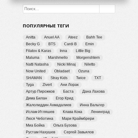
ПОПУЛЯРНЫЕ ТЕГИ
Anitta
Anuel AA
Ateez
Bahh Tee
Becky G
BTS
Cardi B
Emin
Filatov & Karas
Inna
Little Big
Maluma
Marshmello
Morgenshtern
Natti Natasha
Nicki Minaj
Niletto
Now United
Obladaet
Ozuna
SHAMAN
Stray Kids
Twice
TXT
Tyga
Zivert
Ани Лорак
Артур Пирожков
Баста
Дана Лахова
Дима Билан
Егор Крид
Жалолиддин Ахмадалиев
Инна Вальтер
Ислам Итляшев
Клава Кока
Ленинград
Люся Чеботина
Мари Краймбрери
Миа Бойка
Ольга Бузова
Рустам Нахушев
Сергей Завьялов