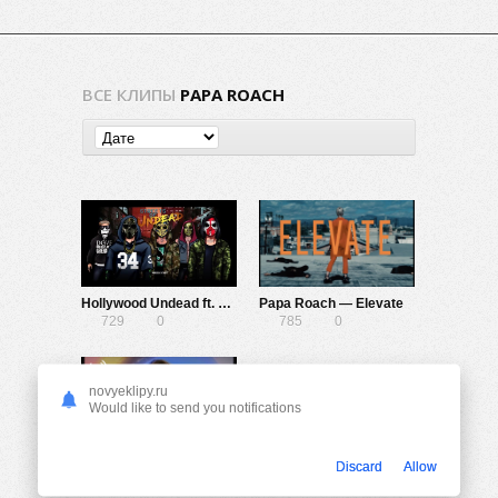
ВСЕ КЛИПЫ
PAPA ROACH
Hollywood Undead ft. Papa Roach & Ice Nine Kills — Heart Of A Champion
Papa Roach — Elevate
729
0
785
0
novyeklipy.ru
Would like to send you notifications
Papa Roach — Who Do You Trust?
Discard
Allow
902
0