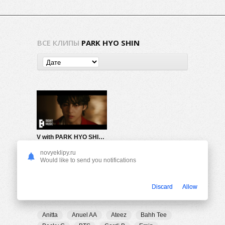
ВСЕ КЛИПЫ
PARK HYO SHIN
V with PARK HYO SHIN — Winter Ahead
238
0
novyeklipy.ru
Would like to send you notifications
Discard
Allow
ПОПУЛЯРНЫЕ ТЕГИ
Anitta
Anuel AA
Ateez
Bahh Tee