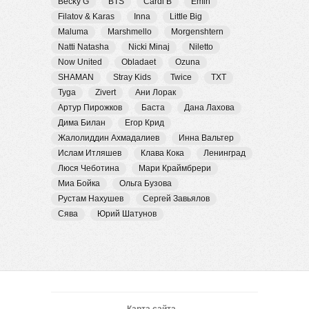
Becky G
BTS
Cardi B
Emin
Filatov & Karas
Inna
Little Big
Maluma
Marshmello
Morgenshtern
Natti Natasha
Nicki Minaj
Niletto
Now United
Obladaet
Ozuna
SHAMAN
Stray Kids
Twice
TXT
Tyga
Zivert
Ани Лорак
Артур Пирожков
Баста
Дана Лахова
Дима Билан
Егор Крид
Жалолиддин Ахмадалиев
Инна Вальтер
Ислам Итляшев
Клава Кока
Ленинград
Люся Чеботина
Мари Краймбрери
Миа Бойка
Ольга Бузова
Рустам Нахушев
Сергей Завьялов
Сява
Юрий Шатунов