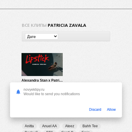
ВСЕ КЛИПЫ
PATRICIA ZAVALA
Alexandra Stan x Patricia Zavala — Lipstick
333
0
novyeklipy.ru
Would like to send you notifications
Discard
Allow
ПОПУЛЯРНЫЕ ТЕГИ
Anitta
Anuel AA
Ateez
Bahh Tee