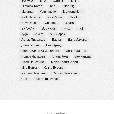
Becky G
BTS
Cardi B
Emin
Filatov & Karas
Inna
Little Big
Maluma
Marshmello
Morgenshtern
Natti Natasha
Nicki Minaj
Niletto
Now United
Obladaet
Ozuna
SHAMAN
Stray Kids
Twice
TXT
Tyga
Zivert
Ани Лорак
Артур Пирожков
Баста
Дана Лахова
Дима Билан
Егор Крид
Жалолиддин Ахмадалиев
Инна Вальтер
Ислам Итляшев
Клава Кока
Ленинград
Люся Чеботина
Мари Краймбрери
Миа Бойка
Ольга Бузова
Рустам Нахушев
Сергей Завьялов
Сява
Юрий Шатунов