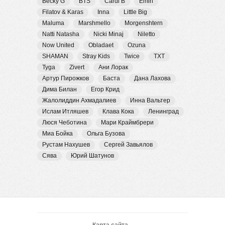
Becky G
BTS
Cardi B
Emin
Filatov & Karas
Inna
Little Big
Maluma
Marshmello
Morgenshtern
Natti Natasha
Nicki Minaj
Niletto
Now United
Obladaet
Ozuna
SHAMAN
Stray Kids
Twice
TXT
Tyga
Zivert
Ани Лорак
Артур Пирожков
Баста
Дана Лахова
Дима Билан
Егор Крид
Жалолиддин Ахмадалиев
Инна Вальтер
Ислам Итляшев
Клава Кока
Ленинград
Люся Чеботина
Мари Краймбрери
Миа Бойка
Ольга Бузова
Рустам Нахушев
Сергей Завьялов
Сява
Юрий Шатунов