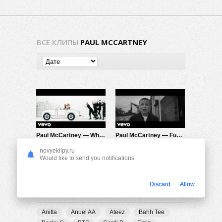
ВСЕ КЛИПЫ
PAUL MCCARTNEY
Paul McCartney — Who Cares
Paul McCartney — Fuh You
678
0
697
0
novyeklipy.ru
Would like to send you notifications
Discard
Allow
ПОПУЛЯРНЫЕ ТЕГИ
Anitta
Anuel AA
Ateez
Bahh Tee