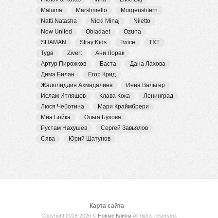
Maluma
Marshmello
Morgenshtern
Natti Natasha
Nicki Minaj
Niletto
Now United
Obladaet
Ozuna
SHAMAN
Stray Kids
Twice
TXT
Tyga
Zivert
Ани Лорак
Артур Пирожков
Баста
Дана Лахова
Дима Билан
Егор Крид
Жалолиддин Ахмадалиев
Инна Вальтер
Ислам Итляшев
Клава Кока
Ленинград
Люся Чеботина
Мари Краймбрери
Миа Бойка
Ольга Бузова
Рустам Нахушев
Сергей Завьялов
Сява
Юрий Шатунов
Карта сайта
Copyright 2018-2026 ©
Новые Клипы
All rights reserved.