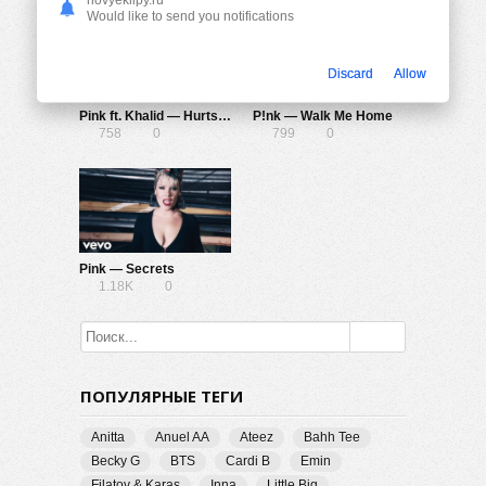
Would like to send you notifications
Discard
Allow
Pink ft. Khalid — Hurts 2B Human (Lyric Video)
P!nk — Walk Me Home
758
0
799
0
Pink — Secrets
1.18K
0
ПОПУЛЯРНЫЕ ТЕГИ
Anitta
Anuel AA
Ateez
Bahh Tee
Becky G
BTS
Cardi B
Emin
Filatov & Karas
Inna
Little Big