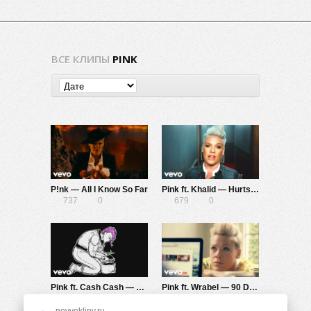
ВСЕ КЛИПЫ
PINK
P!nk — All I Know So Far
Pink ft. Khalid — Hurts 2B Human
737
0
679
0
Pink ft. Cash Cash — Can We Pretend (Animated Video)
Pink ft. Wrabel — 90 Days
683
0
668
0
novyeklipy.ru