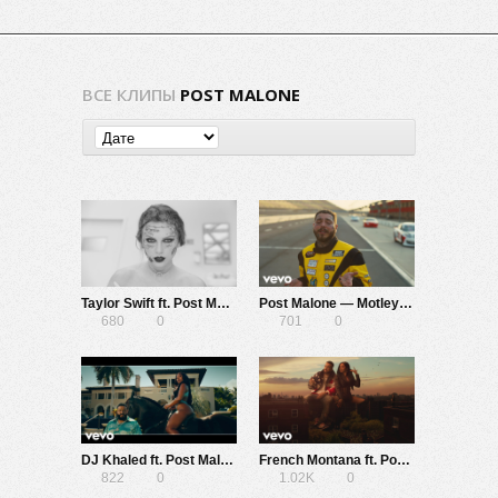
ВСЕ КЛИПЫ
POST MALONE
Taylor Swift ft. Post Malone — Fortnight
Post Malone — Motley Crew
680
0
701
0
DJ Khaled ft. Post Malone, Megan Thee Stallion, Lil Baby, DaBaby — I Did It
French Montana ft. Post Malone, Cardi B, Rvssian — Writing On The Wall
822
0
1.02K
0