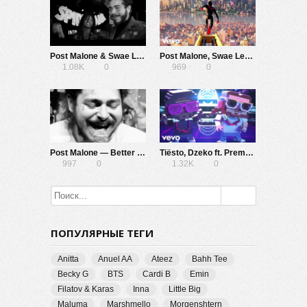
Post Malone & Swae Lee — Sunflower
Post Malone, Swae Lee — Sunflower (Spider-Man: Into the Spider-Verse)
1.08K
0
969
0
Post Malone — Better Now
Tiësto, Dzeko ft. Preme & Post Malone — Jackie Chan
997
0
1.32K
0
ПОПУЛЯРНЫЕ ТЕГИ
Anitta
Anuel AA
Ateez
Bahh Tee
Becky G
BTS
Cardi B
Emin
Filatov & Karas
Inna
Little Big
Maluma
Marshmello
Morgenshtern