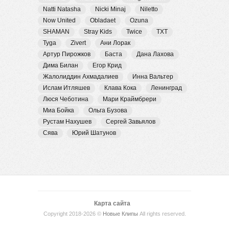
Natti Natasha
Nicki Minaj
Niletto
Now United
Obladaet
Ozuna
SHAMAN
Stray Kids
Twice
TXT
Tyga
Zivert
Ани Лорак
Артур Пирожков
Баста
Дана Лахова
Дима Билан
Егор Крид
Жалолиддин Ахмадалиев
Инна Вальтер
Ислам Итляшев
Клава Кока
Ленинград
Люся Чеботина
Мари Краймбрери
Миа Бойка
Ольга Бузова
Рустам Нахушев
Сергей Завьялов
Сява
Юрий Шатунов
Карта сайта
Copyright 2018-2026 ©
Новые Клипы
All rights reserved.