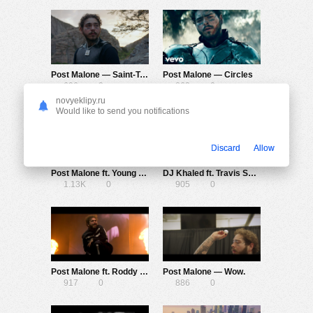
Post Malone — Saint-Tropez
Post Malone — Circles
696
0
863
0
novyeklipy.ru
Would like to send you notifications
Discard
Allow
Post Malone ft. Young Thug — Goodbyes
DJ Khaled ft. Travis Scott, Post Malone — Celebrate
1.13K
0
905
0
Post Malone ft. Roddy Ricch & Tyga — Wow. (Remix)
Post Malone — Wow.
917
0
886
0