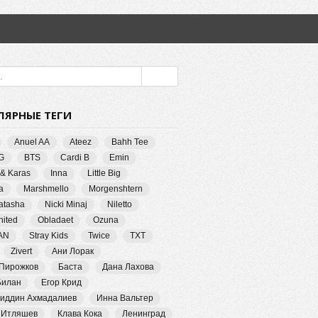
ЛЯРНЫЕ ТЕГИ
Anuel AA
Ateez
Bahh Tee
G
BTS
Cardi B
Emin
 & Karas
Inna
Little Big
a
Marshmello
Morgenshtern
Natasha
Nicki Minaj
Niletto
ited
Obladaet
Ozuna
AN
Stray Kids
Twice
TXT
Zivert
Ани Лорак
 Пирожков
Баста
Дана Лахова
Билан
Егор Крид
иддин Ахмадалиев
Инна Вальтер
 Итляшев
Клава Кока
Ленинград