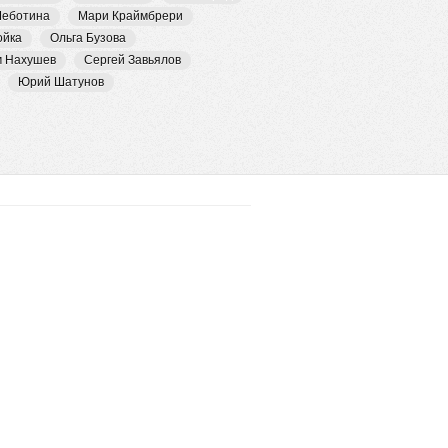
Чеботина
Мари Краймбрери
ойка
Ольга Бузова
м Нахушев
Сергей Завьялов
Юрий Шатунов