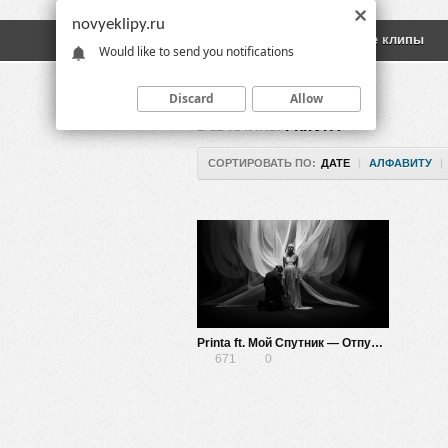
novyeklipy.ru
Новые клипы
Русские клипы
Would like to send you notifications
Discard
Allow
ВСЕ КЛИПЫ
PRINTA
СОРТИРОВАТЬ ПО:
ДАТЕ
|
АЛФАВИТУ
|
Printa ft. Мой Спутник — Отпусти меня
671
0