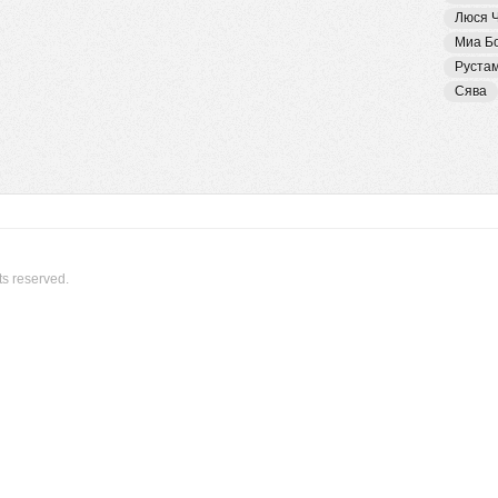
Люся 
Миа Б
Руста
Сява
ts reserved.