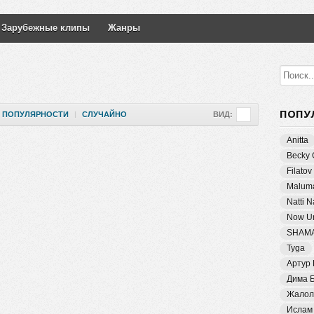
Зарубежные клипы
Жанры
ПОПУ
ПОПУЛЯРНОСТИ
|
СЛУЧАЙНО
ВИД:
Anitta
Becky 
Filatov
Malum
Natti 
Now Un
SHAM
Tyga
Артур
Дима 
Жалол
Ислам