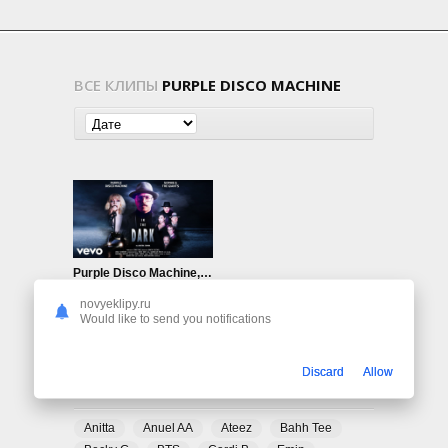
ВСЕ КЛИПЫ
PURPLE DISCO MACHINE
Purple Disco Machine, Sophie and the Giants — In The Dark
1.04K
0
novyeklipy.ru
Would like to send you notifications
Discard
Allow
ПОПУЛЯРНЫЕ ТЕГИ
Anitta
Anuel AA
Ateez
Bahh Tee