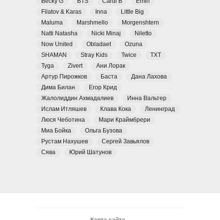
Becky G
BTS
Cardi B
Emin
Filatov & Karas
Inna
Little Big
Maluma
Marshmello
Morgenshtern
Natti Natasha
Nicki Minaj
Niletto
Now United
Obladaet
Ozuna
SHAMAN
Stray Kids
Twice
TXT
Tyga
Zivert
Ани Лорак
Артур Пирожков
Баста
Дана Лахова
Дима Билан
Егор Крид
Жалолиддин Ахмадалиев
Инна Вальтер
Ислам Итляшев
Клава Кока
Ленинград
Люся Чеботина
Мари Краймбрери
Миа Бойка
Ольга Бузова
Рустам Нахушев
Сергей Завьялов
Сява
Юрий Шатунов