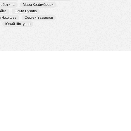
Чеботина
Мари Краймбрери
ойка
Ольга Бузова
м Нахушев
Сергей Завьялов
Юрий Шатунов