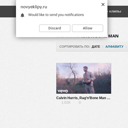
novyeklipy.ru
Новые клипы
Русские клипы
Would like to send you notifications
Discard
Allow
ВСЕ КЛИПЫ
RAG’N’BONE MAN
СОРТИРОВАТЬ ПО:
ДАТЕ
|
АЛФАВИТУ
|
Calvin Harris, Rag’n’Bone Man — Giant
1.02K
0