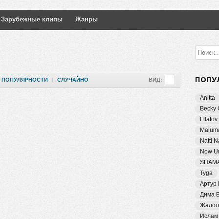
Зарубежные клипы
Жанры
ПОПУ
ПОПУЛЯРНОСТИ
|
СЛУЧАЙНО
ВИД:
Anitta
Becky 
Filatov
Malum
Natti 
Now Un
SHAM
Tyga
Артур
Дима 
Жалол
Ислам