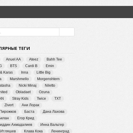
ЛЯРНЫЕ ТЕГИ
Anuel AA
Ateez
Bahh Tee
G
BTS
Cardi B
Emin
 & Karas
Inna
Little Big
a
Marshmello
Morgenshtern
Natasha
Nicki Minaj
Niletto
ited
Obladaet
Ozuna
AN
Stray Kids
Twice
TXT
Zivert
Ани Лорак
 Пирожков
Баста
Дана Лахова
Билан
Егор Крид
иддин Ахмадалиев
Инна Вальтер
 Итляшев
Клава Кока
Ленинград