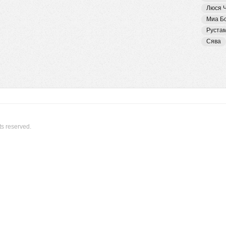
Люся 
Миа Б
Руста
Сява
ts reserved.