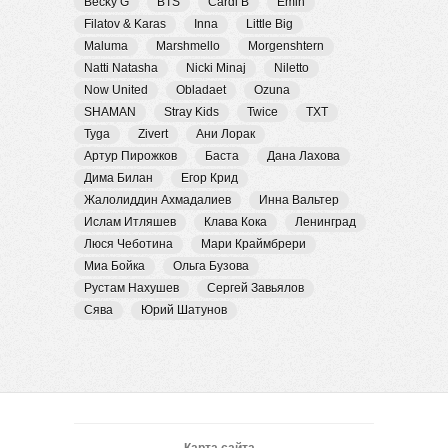
Becky G
BTS
Cardi B
Emin
Filatov & Karas
Inna
Little Big
Maluma
Marshmello
Morgenshtern
Natti Natasha
Nicki Minaj
Niletto
Now United
Obladaet
Ozuna
SHAMAN
Stray Kids
Twice
TXT
Tyga
Zivert
Ани Лорак
Артур Пирожков
Баста
Дана Лахова
Дима Билан
Егор Крид
Жалолиддин Ахмадалиев
Инна Вальтер
Ислам Итляшев
Клава Кока
Ленинград
Люся Чеботина
Мари Краймбрери
Миа Бойка
Ольга Бузова
Рустам Нахушев
Сергей Завьялов
Сява
Юрий Шатунов