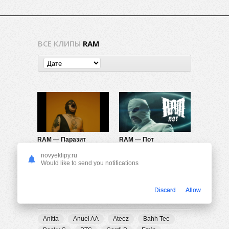
ВСЕ КЛИПЫ
RAM
RAM — Паразит
RAM — Пот
808
0
1.20K
0
novyeklipy.ru
Would like to send you notifications
Discard
Allow
ПОПУЛЯРНЫЕ ТЕГИ
Anitta
Anuel AA
Ateez
Bahh Tee