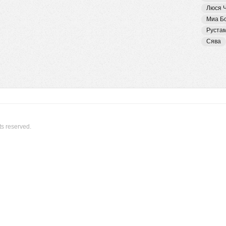
Люся 
Миа Б
Руста
Сява
ts reserved.