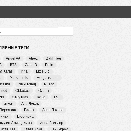
ЛЯРНЫЕ ТЕГИ
Anuel AA
Ateez
Bahh Tee
G
BTS
Cardi B
Emin
 & Karas
Inna
Little Big
a
Marshmello
Morgenshtern
Natasha
Nicki Minaj
Niletto
ited
Obladaet
Ozuna
AN
Stray Kids
Twice
TXT
Zivert
Ани Лорак
 Пирожков
Баста
Дана Лахова
Билан
Егор Крид
иддин Ахмадалиев
Инна Вальтер
 Итляшев
Клава Кока
Ленинград