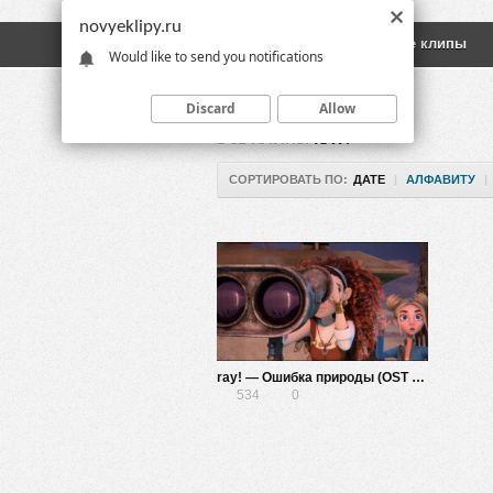
novyeklipy.ru
Новые клипы
Русские клипы
Would like to send you notifications
Discard
Allow
ВСЕ КЛИПЫ
RAY!
СОРТИРОВАТЬ ПО:
ДАТЕ
|
АЛФАВИТУ
|
ray! — Ошибка природы (OST Яга и книга заклинаний)
534
0