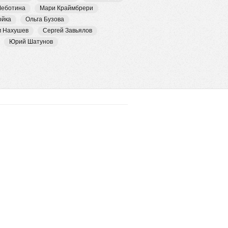
Чеботина
Мари Краймбрери
ойка
Ольга Бузова
м Нахушев
Сергей Завьялов
Юрий Шатунов