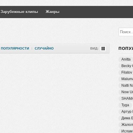
Зарубежные клипы
Жанры
ПОПУ
ПОПУЛЯРНОСТИ
|
СЛУЧАЙНО
ВИД:
Anitta
Becky 
Filatov
Malum
Natti 
Now Un
SHAM
Tyga
Артур
Дима 
Жалол
Ислам