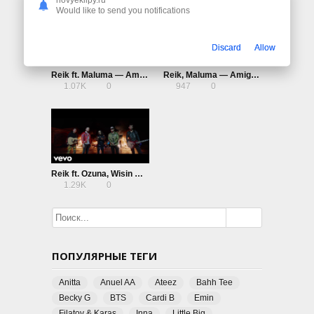
Would like to send you notifications
Discard
Allow
Reik ft. Maluma — Amigos Con Derechos
Reik, Maluma — Amigos Con Derechos
1.07K
0
947
0
Reik ft. Ozuna, Wisin — Me Niego
1.29K
0
ПОПУЛЯРНЫЕ ТЕГИ
Anitta
Anuel AA
Ateez
Bahh Tee
Becky G
BTS
Cardi B
Emin
Filatov & Karas
Inna
Little Big