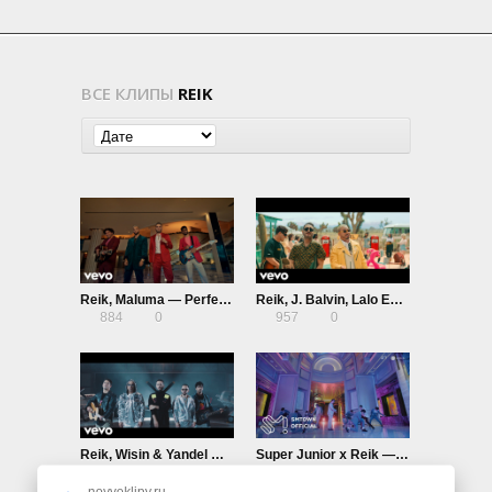
ВСЕ КЛИПЫ
REIK
Reik, Maluma — Perfecta
Reik, J. Balvin, Lalo Ebratt — Indeciso
884
0
957
0
Reik, Wisin & Yandel — Duele
Super Junior x Reik — One More Time (Otra Vez)
868
0
2.45K
0
novyeklipy.ru