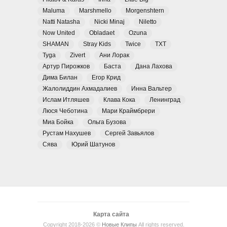
Maluma
Marshmello
Morgenshtern
Natti Natasha
Nicki Minaj
Niletto
Now United
Obladaet
Ozuna
SHAMAN
Stray Kids
Twice
TXT
Tyga
Zivert
Ани Лорак
Артур Пирожков
Баста
Дана Лахова
Дима Билан
Егор Крид
Жалолиддин Ахмадалиев
Инна Вальтер
Ислам Итляшев
Клава Кока
Ленинград
Люся Чеботина
Мари Краймбрери
Миа Бойка
Ольга Бузова
Рустам Нахушев
Сергей Завьялов
Сява
Юрий Шатунов
Карта сайта
Copyright 2018-2026 ©
Новые Клипы
All rights reserved.