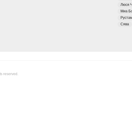
Люся 
Миа Б
Руста
Сява
ts reserved.