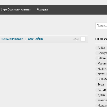
Зарубежные клипы
Жанры
ПОПУ
ПОПУЛЯРНОСТИ
|
СЛУЧАЙНО
ВИД:
Anitta
Becky 
Filatov
Malum
Natti 
Now Un
SHAM
Tyga
Артур
Дима 
Жалол
Ислам