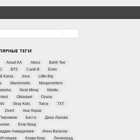
ЛЯРНЫЕ ТЕГИ
Anuel AA
Ateez
Bahh Tee
G
BTS
Cardi B
Emin
 & Karas
Inna
Little Big
a
Marshmello
Morgenshtern
Natasha
Nicki Minaj
Niletto
ited
Obladaet
Ozuna
AN
Stray Kids
Twice
TXT
Zivert
Ани Лорак
 Пирожков
Баста
Дана Лахова
Билан
Егор Крид
иддин Ахмадалиев
Инна Вальтер
 Итляшев
Клава Кока
Ленинград