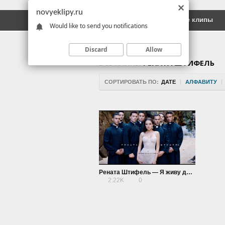
novyeklipy.ru
Новые клипы
Русские клипы
Would like to send you notifications
Discard
Allow
ВСЕ КЛИПЫ
РЕНАТА ШТИФЕЛЬ
СОРТИРОВАТЬ ПО:
ДАТЕ
|
АЛФАВИТУ
|
Рената Штифель — Я живу для тебя
2.22K
0