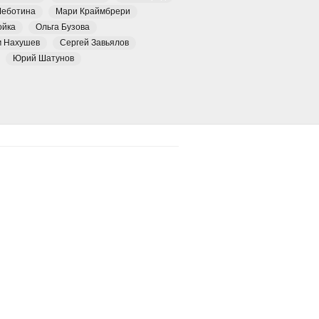
Чеботина
Мари Краймбрери
ойка
Ольга Бузова
м Нахушев
Сергей Завьялов
Юрий Шатунов