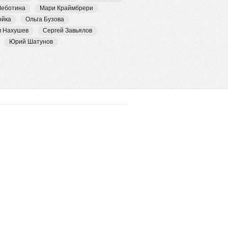
Чеботина
Мари Краймбрери
ойка
Ольга Бузова
м Нахушев
Сергей Завьялов
Юрий Шатунов