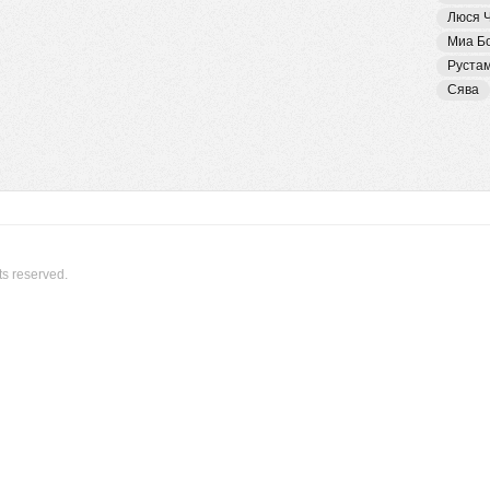
Люся 
Миа Б
Руста
Сява
ts reserved.