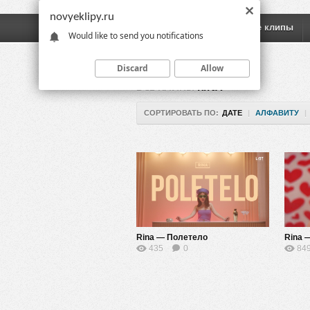
novyeklipy.ru
Новые клипы
Русские клипы
Would like to send you notifications
Discard
Allow
ВСЕ КЛИПЫ
RINA
СОРТИРОВАТЬ ПО:
ДАТЕ
|
АЛФАВИТУ
|
Rina — Полетело
Rina 
435
0
84