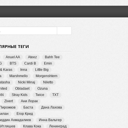
ЛЯРНЫЕ ТЕГИ
Anuel AA
Ateez
Bahh Tee
G
BTS
Cardi B
Emin
 & Karas
Inna
Little Big
a
Marshmello
Morgenshtern
Natasha
Nicki Minaj
Niletto
ited
Obladaet
Ozuna
AN
Stray Kids
Twice
TXT
Zivert
Ани Лорак
 Пирожков
Баста
Дана Лахова
Билан
Егор Крид
иддин Ахмадалиев
Инна Вальтер
 Итляшев
Клава Кока
Ленинград