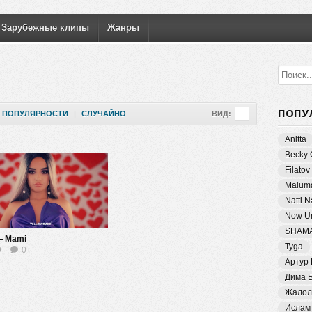
Зарубежные клипы
Жанры
ПОПУ
ПОПУЛЯРНОСТИ
|
СЛУЧАЙНО
ВИД:
Anitta
Becky 
Filatov
Malum
Natti 
Now Un
SHAM
— Mami
Tyga
9
0
Артур
Дима 
Жалол
Ислам