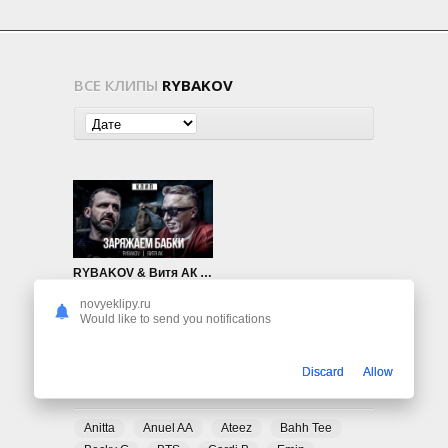
ВСЕ КЛИПЫ
RYBAKOV
RYBAKOV & Витя АК — Заряжаем бабки
734
0
novyeklipy.ru
Would like to send you notifications
Discard
Allow
ПОПУЛЯРНЫЕ ТЕГИ
Anitta
Anuel AA
Ateez
Bahh Tee