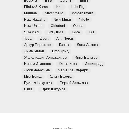
Becky G
BTS
Cardi B
Emin
Filatov & Karas
Inna
Little Big
Maluma
Marshmello
Morgenshtern
Natti Natasha
Nicki Minaj
Niletto
Now United
Obladaet
Ozuna
SHAMAN
Stray Kids
Twice
TXT
Tyga
Zivert
Ани Лорак
Артур Пирожков
Баста
Дана Лахова
Дима Билан
Егор Крид
Жалолиддин Ахмадалиев
Инна Вальтер
Ислам Итляшев
Клава Кока
Ленинград
Люся Чеботина
Мари Краймбрери
Миа Бойка
Ольга Бузова
Рустам Нахушев
Сергей Завьялов
Сява
Юрий Шатунов