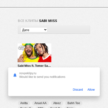
ВСЕ КЛИПЫ
SABI MISS
Sabi Miss ft. Tomer Savoia — Кто чемпион?
794
0
novyeklipy.ru
Would like to send you notifications
Discard
Allow
ПОПУЛЯРНЫЕ ТЕГИ
Anitta
Anuel AA
Ateez
Bahh Tee