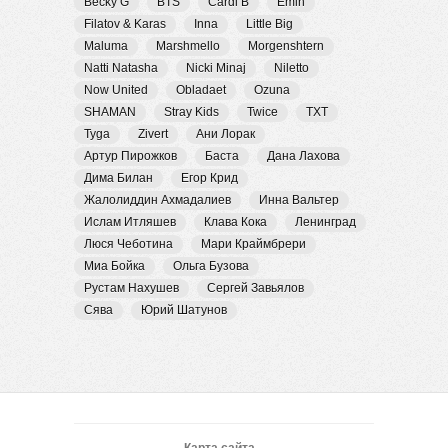
Becky G
BTS
Cardi B
Emin
Filatov & Karas
Inna
Little Big
Maluma
Marshmello
Morgenshtern
Natti Natasha
Nicki Minaj
Niletto
Now United
Obladaet
Ozuna
SHAMAN
Stray Kids
Twice
TXT
Tyga
Zivert
Ани Лорак
Артур Пирожков
Баста
Дана Лахова
Дима Билан
Егор Крид
Жалолиддин Ахмадалиев
Инна Вальтер
Ислам Итляшев
Клава Кока
Ленинград
Люся Чеботина
Мари Краймбрери
Миа Бойка
Ольга Бузова
Рустам Нахушев
Сергей Завьялов
Сява
Юрий Шатунов