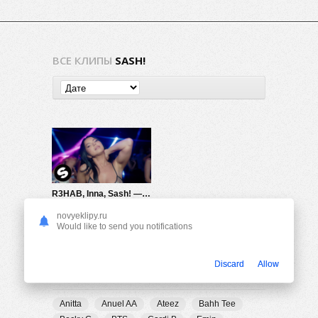
ВСЕ КЛИПЫ
SASH!
R3HAB, Inna, Sash! — Rock My Body
2.20K
0
novyeklipy.ru
Would like to send you notifications
Discard
Allow
ПОПУЛЯРНЫЕ ТЕГИ
Anitta
Anuel AA
Ateez
Bahh Tee