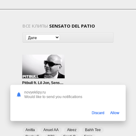
ВСЕ КЛИПЫ
SENSATO DEL PATIO
Pitbull ft. Lil Jon, Sensato Del Patio, Black Point, El Cata — Watagatapitusberry
694
0
novyeklipy.ru
Would like to send you notifications
Discard
Allow
ПОПУЛЯРНЫЕ ТЕГИ
Anitta
Anuel AA
Ateez
Bahh Tee