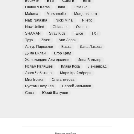
Becky G
BTS
Cardi B
Emin
Filatov & Karas
Inna
Little Big
Maluma
Marshmello
Morgenshtern
Natti Natasha
Nicki Minaj
Niletto
Now United
Obladaet
Ozuna
SHAMAN
Stray Kids
Twice
TXT
Tyga
Zivert
Ани Лорак
Артур Пирожков
Баста
Дана Лахова
Дима Билан
Егор Крид
Жалолиддин Ахмадалиев
Инна Вальтер
Ислам Итляшев
Клава Кока
Ленинград
Люся Чеботина
Мари Краймбрери
Миа Бойка
Ольга Бузова
Рустам Нахушев
Сергей Завьялов
Сява
Юрий Шатунов