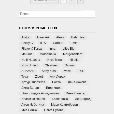
Страница 1 из 2
1
2
»
ПОПУЛЯРНЫЕ ТЕГИ
Anitta
Anuel AA
Ateez
Bahh Tee
Becky G
BTS
Cardi B
Emin
Filatov & Karas
Inna
Little Big
Maluma
Marshmello
Morgenshtern
Natti Natasha
Nicki Minaj
Niletto
Now United
Obladaet
Ozuna
SHAMAN
Stray Kids
Twice
TXT
Tyga
Zivert
Ани Лорак
Артур Пирожков
Баста
Дана Лахова
Дима Билан
Егор Крид
Жалолиддин Ахмадалиев
Инна Вальтер
Ислам Итляшев
Клава Кока
Ленинград
Люся Чеботина
Мари Краймбрери
Миа Бойка
Ольга Бузова