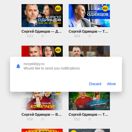
Сергей Одинцов — Давай друг другу говорить
Сергей Одинцов — Ты женщина моя
433
0
464
0
novyeklipy.ru
Would like to send you notifications
Сергей Одинцов и Алина Шелег — Чувства пополам
Сергей Одинцов — Там далеко, позади
540
0
1.06K
0
Discard
Allow
Сергей Одинцов — Всё напрасно
Сергей Одинцов — Ты лучшая на свете женщина
458
0
552
0