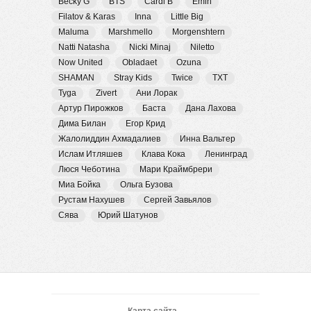
Becky G
BTS
Cardi B
Emin
Filatov & Karas
Inna
Little Big
Maluma
Marshmello
Morgenshtern
Natti Natasha
Nicki Minaj
Niletto
Now United
Obladaet
Ozuna
SHAMAN
Stray Kids
Twice
TXT
Tyga
Zivert
Ани Лорак
Артур Пирожков
Баста
Дана Лахова
Дима Билан
Егор Крид
Жалолиддин Ахмадалиев
Инна Вальтер
Ислам Итляшев
Клава Кока
Ленинград
Люся Чеботина
Мари Краймбрери
Миа Бойка
Ольга Бузова
Рустам Нахушев
Сергей Завьялов
Сява
Юрий Шатунов