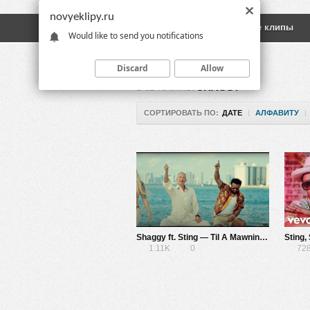
novyeklipy.ru
Новые клипы
Русские клипы
Would like to send you notifications
Discard
Allow
ВСЕ КЛИПЫ
SHAGGY
СОРТИРОВАТЬ ПО:
ДАТЕ
|
АЛФАВИТУ
|
Shaggy ft. Sting — Til A Mawnin (Remix)
1.11K
0
72