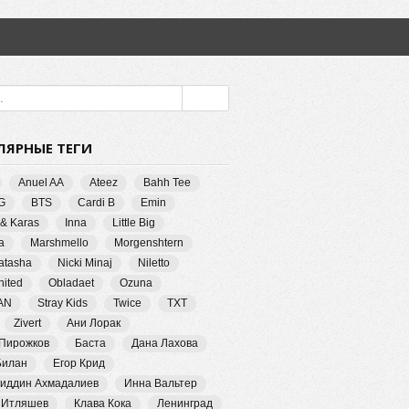
ЛЯРНЫЕ ТЕГИ
Anuel AA
Ateez
Bahh Tee
G
BTS
Cardi B
Emin
 & Karas
Inna
Little Big
a
Marshmello
Morgenshtern
Natasha
Nicki Minaj
Niletto
ited
Obladaet
Ozuna
AN
Stray Kids
Twice
TXT
Zivert
Ани Лорак
 Пирожков
Баста
Дана Лахова
Билан
Егор Крид
иддин Ахмадалиев
Инна Вальтер
 Итляшев
Клава Кока
Ленинград