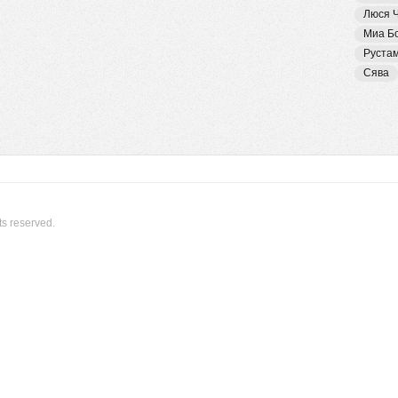
Люся 
Миа Б
Руста
Сява
ts reserved.