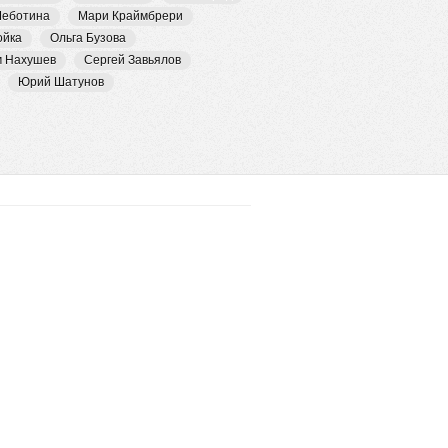
Чеботина
Мари Краймбрери
ойка
Ольга Бузова
м Нахушев
Сергей Завьялов
Юрий Шатунов