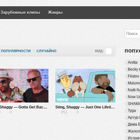
Зарубежные клипы
Жанры
ПОПУ
ПОПУЛЯРНОСТИ
|
СЛУЧАЙНО
ВИД:
Anitta
Becky 
Filatov
Malum
Natti 
Now Un
SHAM
Sting, Shaggy — Gotta Get Back My Baby
Sting, Shaggy — Just One Lifetime
Tyga
8
0
951
0
Артур
Дима 
Жалол
Ислам