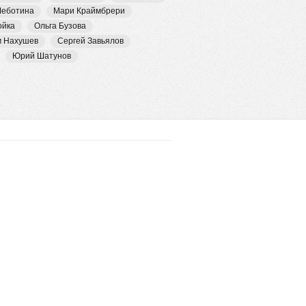
Чеботина
Мари Краймбрери
ойка
Ольга Бузова
м Нахушев
Сергей Завьялов
Юрий Шатунов