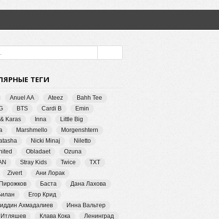
ЛЯРНЫЕ ТЕГИ
Anuel AA
Ateez
Bahh Tee
G
BTS
Cardi B
Emin
 & Karas
Inna
Little Big
a
Marshmello
Morgenshtern
Natasha
Nicki Minaj
Niletto
ited
Obladaet
Ozuna
AN
Stray Kids
Twice
TXT
Zivert
Ани Лорак
 Пирожков
Баста
Дана Лахова
Билан
Егор Крид
иддин Ахмадалиев
Инна Вальтер
 Итляшев
Клава Кока
Ленинград