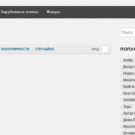
Зарубежные клипы
Жанры
ПОПУ
ПОПУЛЯРНОСТИ
|
СЛУЧАЙНО
ВИД:
Anitta
Becky 
Filatov
Malum
Natti 
Now Un
SHAM
Tyga
Артур
Дима 
Жалол
Ислам