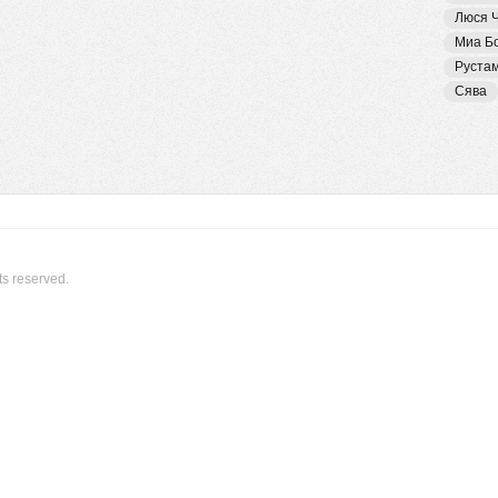
Люся 
Миа Б
Руста
Сява
ts reserved.