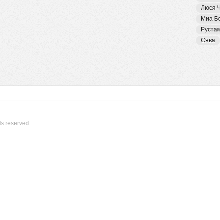
Люся 
Миа Б
Руста
Сява
ts reserved.