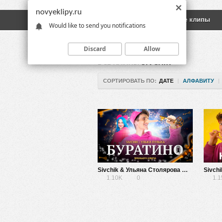
novyeklipy.ru
Новые клипы
Русские клипы
Would like to send you notifications
Discard
Allow
ВСЕ КЛИПЫ
SIVCHIK
СОРТИРОВАТЬ ПО:
ДАТЕ
|
АЛФАВИТУ
|
Sivchik & Ульяна Столярова — Буратино
1.10K
0
1.