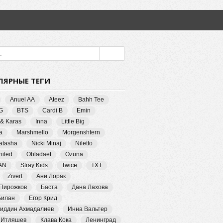
ЛЯРНЫЕ ТЕГИ
Anuel AA
Ateez
Bahh Tee
G
BTS
Cardi B
Emin
 & Karas
Inna
Little Big
a
Marshmello
Morgenshtern
Natasha
Nicki Minaj
Niletto
ited
Obladaet
Ozuna
AN
Stray Kids
Twice
TXT
Zivert
Ани Лорак
 Пирожков
Баста
Дана Лахова
Билан
Егор Крид
иддин Ахмадалиев
Инна Вальтер
 Итляшев
Клава Кока
Ленинград