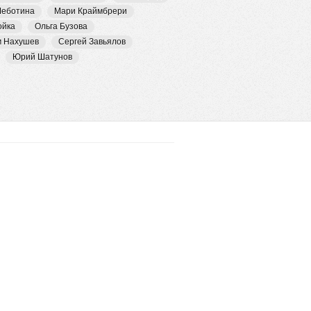
Чеботина
Мари Краймбрери
ойка
Ольга Бузова
м Нахушев
Сергей Завьялов
Юрий Шатунов