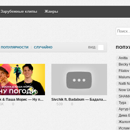
Зарубежные клипы
Жанры
ПОПУ
ПОПУЛЯРНОСТИ
|
СЛУЧАЙНО
ВИД:
Anitta
Becky 
Filatov
Malum
Natti 
Now Un
SHAM
Sivchik & Паша Морис — Ну погоди
Sivchik ft. Badabum — Бадаладушки
Tyga
15K
0
539
0
Артур
Дима 
Жалол
Ислам