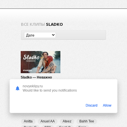
ВСЕ КЛИПЫ
SLADKO
Sladko — Неважно
479
0
novyeklipy.ru
Would like to send you notifications
Discard
Allow
ПОПУЛЯРНЫЕ ТЕГИ
Anitta
Anuel AA
Ateez
Bahh Tee