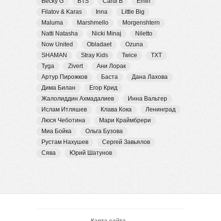
Becky G
BTS
Cardi B
Emin
Filatov & Karas
Inna
Little Big
Maluma
Marshmello
Morgenshtern
Natti Natasha
Nicki Minaj
Niletto
Now United
Obladaet
Ozuna
SHAMAN
Stray Kids
Twice
TXT
Tyga
Zivert
Ани Лорак
Артур Пирожков
Баста
Дана Лахова
Дима Билан
Егор Крид
Жалолиддин Ахмадалиев
Инна Вальтер
Ислам Итляшев
Клава Кока
Ленинград
Люся Чеботина
Мари Краймбрери
Миа Бойка
Ольга Бузова
Рустам Нахушев
Сергей Завьялов
Сява
Юрий Шатунов