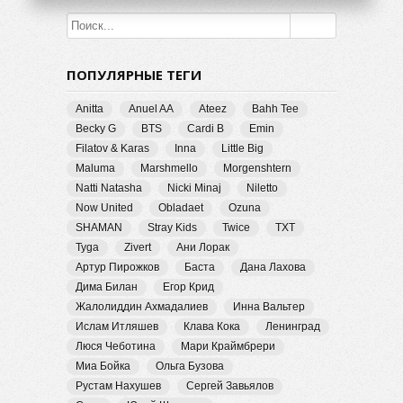
ПОПУЛЯРНЫЕ ТЕГИ
Anitta
Anuel AA
Ateez
Bahh Tee
Becky G
BTS
Cardi B
Emin
Filatov & Karas
Inna
Little Big
Maluma
Marshmello
Morgenshtern
Natti Natasha
Nicki Minaj
Niletto
Now United
Obladaet
Ozuna
SHAMAN
Stray Kids
Twice
TXT
Tyga
Zivert
Ани Лорак
Артур Пирожков
Баста
Дана Лахова
Дима Билан
Егор Крид
Жалолиддин Ахмадалиев
Инна Вальтер
Ислам Итляшев
Клава Кока
Ленинград
Люся Чеботина
Мари Краймбрери
Миа Бойка
Ольга Бузова
Рустам Нахушев
Сергей Завьялов