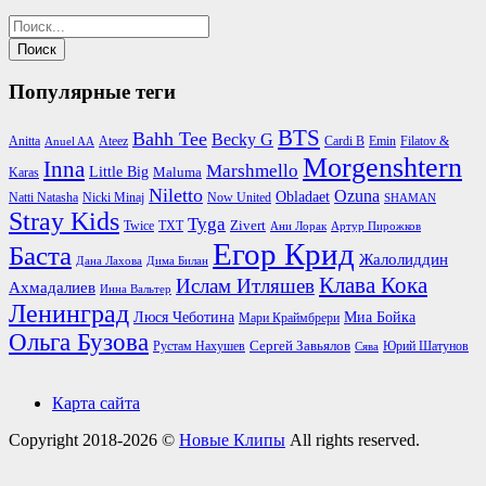
Популярные теги
BTS
Bahh Tee
Becky G
Anitta
Ateez
Cardi B
Emin
Filatov &
Anuel AA
Morgenshtern
Inna
Marshmello
Little Big
Maluma
Karas
Niletto
Ozuna
Obladaet
Natti Natasha
Nicki Minaj
Now United
SHAMAN
Stray Kids
Tyga
Zivert
Twice
TXT
Ани Лорак
Артур Пирожков
Егор Крид
Баста
Жалолиддин
Дана Лахова
Дима Билан
Клава Кока
Ислам Итляшев
Ахмадалиев
Инна Вальтер
Ленинград
Люся Чеботина
Миа Бойка
Мари Краймбрери
Ольга Бузова
Сергей Завьялов
Юрий Шатунов
Рустам Нахушев
Сява
Карта сайта
Copyright 2018-2026 ©
Новые Клипы
All rights reserved.