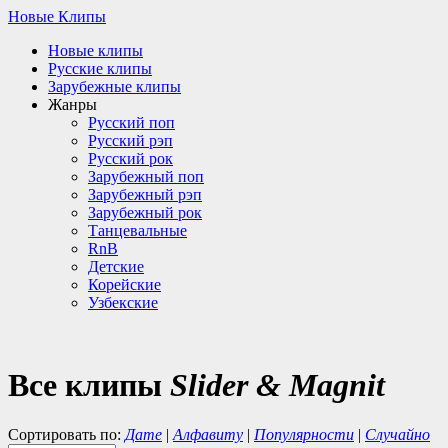
Новые Клипы
Новые клипы
Русские клипы
Зарубежные клипы
Жанры
Русский поп
Русский рэп
Русский рок
Зарубежный поп
Зарубежный рэп
Зарубежный рок
Танцевальные
RnB
Детские
Корейские
Узбекские
Все клипы
Slider & Magnit
Сортировать по:
Дате
|
Алфавиту
|
Популярности
|
Случайно