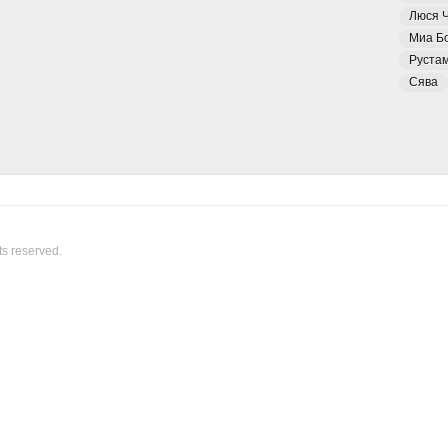
Люся 
Миа Б
Руста
Сява
ts reserved.