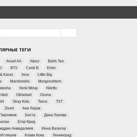
ЛЯРНЫЕ ТЕГИ
Anuel AA
Ateez
Bahh Tee
G
BTS
Cardi B
Emin
 & Karas
Inna
Little Big
a
Marshmello
Morgenshtern
Natasha
Nicki Minaj
Niletto
ited
Obladaet
Ozuna
AN
Stray Kids
Twice
TXT
Zivert
Ани Лорак
 Пирожков
Баста
Дана Лахова
Билан
Егор Крид
иддин Ахмадалиев
Инна Вальтер
 Итляшев
Клава Кока
Ленинград