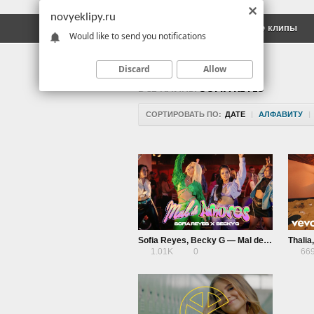
novyeklipy.ru
Новые клипы
Русские клипы
Would like to send you notifications
Discard
Allow
ВСЕ КЛИПЫ
SOFIA REYES
СОРТИРОВАТЬ ПО:
ДАТЕ
|
АЛФАВИТУ
|
Sofia Reyes, Becky G — Mal de Amores
1.01K
0
66