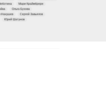
Чеботина
Мари Краймбрери
ойка
Ольга Бузова
м Нахушев
Сергей Завьялов
Юрий Шатунов