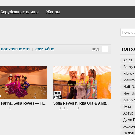
Зарубежные клипы
Жанры
ПОПУ
ПОПУЛЯРНОСТИ
|
СЛУЧАЙНО
ВИД:
Anitta
Becky 
Filatov
Malum
Natti 
Now Un
SHAM
Thalia, Farina, Sofía Reyes — Tick Tock
Sofia Reyes ft. Rita Ora & Anitta — R.I.P.
Tyga
9
0
3.11K
0
Артур
Дима 
Жалол
Ислам