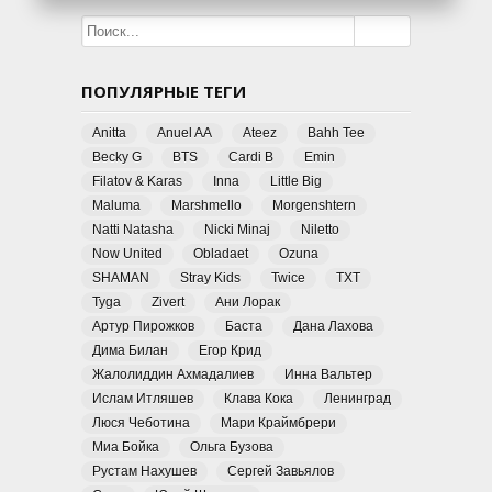
ПОПУЛЯРНЫЕ ТЕГИ
Anitta
Anuel AA
Ateez
Bahh Tee
Becky G
BTS
Cardi B
Emin
Filatov & Karas
Inna
Little Big
Maluma
Marshmello
Morgenshtern
Natti Natasha
Nicki Minaj
Niletto
Now United
Obladaet
Ozuna
SHAMAN
Stray Kids
Twice
TXT
Tyga
Zivert
Ани Лорак
Артур Пирожков
Баста
Дана Лахова
Дима Билан
Егор Крид
Жалолиддин Ахмадалиев
Инна Вальтер
Ислам Итляшев
Клава Кока
Ленинград
Люся Чеботина
Мари Краймбрери
Миа Бойка
Ольга Бузова
Рустам Нахушев
Сергей Завьялов