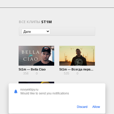
ВСЕ КЛИПЫ
ST1M
St1m — Bella Ciao
St1m — Всегда первый (OST Без оправданий)
358
0
535
0
novyeklipy.ru
Would like to send you notifications
St1m ft. Bortich — Володя невиновен (OST Полицейский с Рублевки 4)
Discard
Allow
1.10K
0