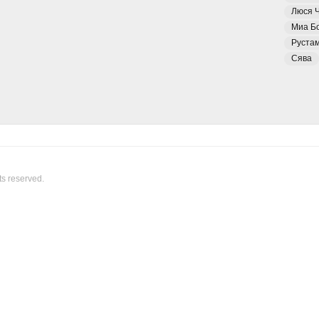
Люся 
Миа Б
Руста
Сява
ts reserved.