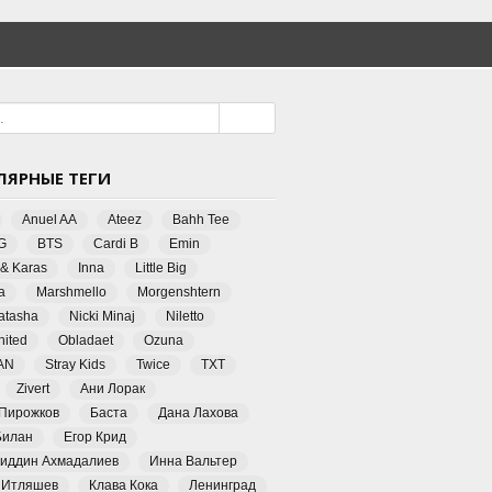
ЛЯРНЫЕ ТЕГИ
Anuel AA
Ateez
Bahh Tee
G
BTS
Cardi B
Emin
 & Karas
Inna
Little Big
a
Marshmello
Morgenshtern
Natasha
Nicki Minaj
Niletto
ited
Obladaet
Ozuna
AN
Stray Kids
Twice
TXT
Zivert
Ани Лорак
 Пирожков
Баста
Дана Лахова
Билан
Егор Крид
иддин Ахмадалиев
Инна Вальтер
 Итляшев
Клава Кока
Ленинград