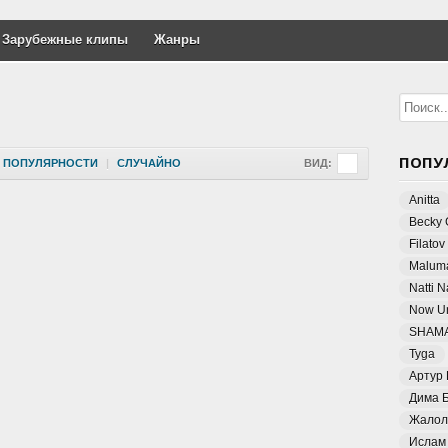
Зарубежные клипы
Жанры
ПОПУ
ПОПУЛЯРНОСТИ
|
СЛУЧАЙНО
ВИД:
Anitta
Becky 
Filatov
Malum
Natti 
Now Un
SHAM
Tyga
Артур
Дима 
Жалол
Ислам