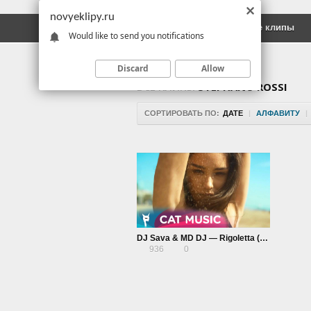
novyeklipy.ru
Новые клипы
Русские клипы
Would like to send you notifications
Discard
Allow
ВСЕ КЛИПЫ
STEPHANO ROSSI
СОРТИРОВАТЬ ПО:
ДАТЕ
|
АЛФАВИТУ
|
DJ Sava & MD DJ — Rigoletta (Stephano Rossi Remix)
936
0