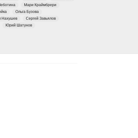
Чеботина
Мари Краймбрери
ойка
Ольга Бузова
м Нахушев
Сергей Завьялов
Юрий Шатунов