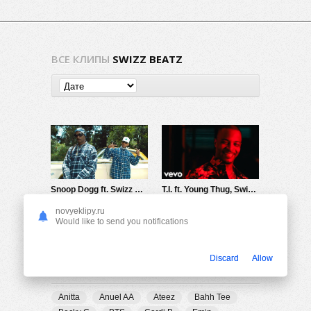
ВСЕ КЛИПЫ
SWIZZ BEATZ
Snoop Dogg ft. Swizz Beatz — Countdown
T.I. ft. Young Thug, Swizz Beatz — The Weekend
881
0
790
0
novyeklipy.ru
Would like to send you notifications
Discard
Allow
ПОПУЛЯРНЫЕ ТЕГИ
Anitta
Anuel AA
Ateez
Bahh Tee