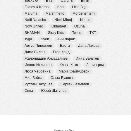
Becky G
BTS
Cardi B
Emin
Filatov & Karas
Inna
Little Big
Maluma
Marshmello
Morgenshtern
Natti Natasha
Nicki Minaj
Niletto
Now United
Obladaet
Ozuna
SHAMAN
Stray Kids
Twice
TXT
Tyga
Zivert
Ани Лорак
Артур Пирожков
Баста
Дана Лахова
Дима Билан
Егор Крид
Жалолиддин Ахмадалиев
Инна Вальтер
Ислам Итляшев
Клава Кока
Ленинград
Люся Чеботина
Мари Краймбрери
Миа Бойка
Ольга Бузова
Рустам Нахушев
Сергей Завьялов
Сява
Юрий Шатунов