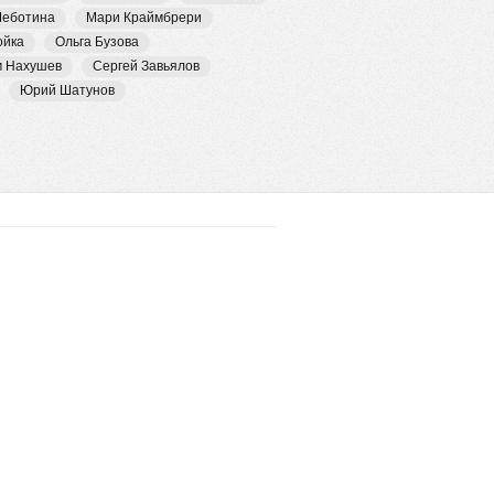
Чеботина
Мари Краймбрери
ойка
Ольга Бузова
м Нахушев
Сергей Завьялов
Юрий Шатунов