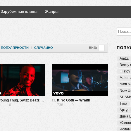
Зарубежные клипы
Жанры
ПОПУ
ПОПУЛЯРНОСТИ
|
СЛУЧАЙНО
ВИД:
Anitta
Becky 
Filatov
Malum
Natti 
Now Un
SHAM
T.I. ft. Young Thug, Swizz Beatz — The Weekend
T.I. ft. Yo Gotti — Wraith
Tyga
9
0
738
0
Артур
Дима 
Жалол
Ислам