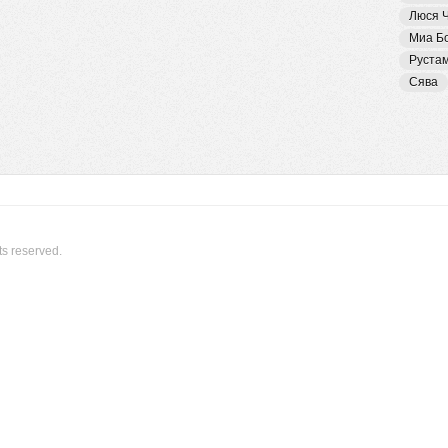
Люся 
Миа Б
Руста
Сява
ts reserved.