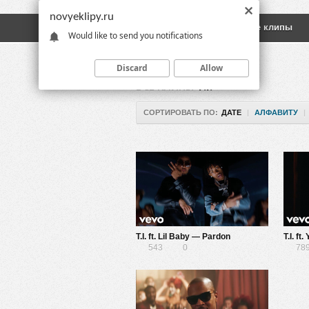
novyeklipy.ru
Новые клипы
Русские клипы
Would like to send you notifications
Discard
Allow
ВСЕ КЛИПЫ
T.I.
СОРТИРОВАТЬ ПО:
ДАТЕ
|
АЛФАВИТУ
|
T.I. ft. Lil Baby — Pardon
543
0
78