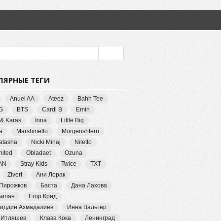
ЛЯРНЫЕ ТЕГИ
Anuel AA
Ateez
Bahh Tee
G
BTS
Cardi B
Emin
 & Karas
Inna
Little Big
a
Marshmello
Morgenshtern
Natasha
Nicki Minaj
Niletto
ited
Obladaet
Ozuna
AN
Stray Kids
Twice
TXT
Zivert
Ани Лорак
 Пирожков
Баста
Дана Лахова
Билан
Егор Крид
иддин Ахмадалиев
Инна Вальтер
 Итляшев
Клава Кока
Ленинград