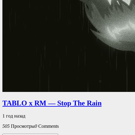
TABLO x RM — Stop The Rain
1 год назад
505
Просмотры
0
Comments