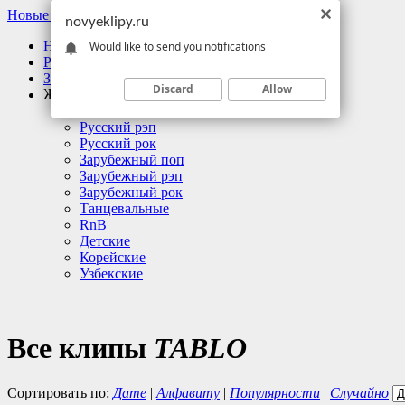
Новые Клипы
novyeklipy.ru
Новые клипы
Would like to send you notifications
Русские клипы
Зарубежные клипы
Discard
Allow
Жанры
Русский поп
Русский рэп
Русский рок
Зарубежный поп
Зарубежный рэп
Зарубежный рок
Танцевальные
RnB
Детские
Корейские
Узбекские
Все клипы
TABLO
Сортировать по:
Дате
|
Алфавиту
|
Популярности
|
Случайно