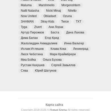
Maluma
Marshmello
Morgenshtern
Natti Natasha
Nicki Minaj
Niletto
Now United
Obladaet
Ozuna
SHAMAN
Stray Kids
Twice
TXT
Tyga
Zivert
Ани Лорак
Артур Пирожков
Баста
Дана Лахова
Дима Билан
Егор Крид
Жалолиддин Ахмадалиев
Инна Вальтер
Ислам Итляшев
Клава Кока
Ленинград
Люся Чеботина
Мари Краймбрери
Миа Бойка
Ольга Бузова
Рустам Нахушев
Сергей Завьялов
Сява
Юрий Шатунов
Карта сайта
Copyright 2018-2026 ©
Новые Клипы
All rights reserved.