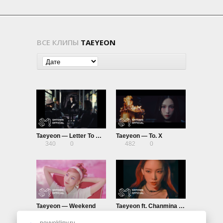
ВСЕ КЛИПЫ
TAEYEON
Taeyeon — Letter To Myself
Taeyeon — To. X
340
0
482
0
Taeyeon — Weekend
Taeyeon ft. Chanmina — #GirlsSpkOut
509
0
356
0
novyeklipy.ru