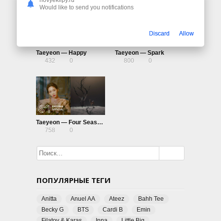
Would like to send you notifications
Discard
Allow
Taeyeon — Happy
Taeyeon — Spark
432
0
800
0
Taeyeon — Four Seasons
758
0
ПОПУЛЯРНЫЕ ТЕГИ
Anitta
Anuel AA
Ateez
Bahh Tee
Becky G
BTS
Cardi B
Emin
Filatov & Karas
Inna
Little Big