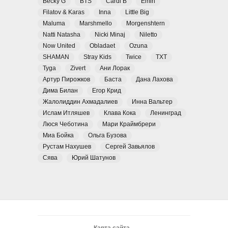
Becky G
BTS
Cardi B
Emin
Filatov & Karas
Inna
Little Big
Maluma
Marshmello
Morgenshtern
Natti Natasha
Nicki Minaj
Niletto
Now United
Obladaet
Ozuna
SHAMAN
Stray Kids
Twice
TXT
Tyga
Zivert
Ани Лорак
Артур Пирожков
Баста
Дана Лахова
Дима Билан
Егор Крид
Жалолиддин Ахмадалиев
Инна Вальтер
Ислам Итляшев
Клава Кока
Ленинград
Люся Чеботина
Мари Краймбрери
Миа Бойка
Ольга Бузова
Рустам Нахушев
Сергей Завьялов
Сява
Юрий Шатунов