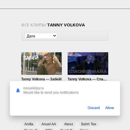
ВСЕ КЛИПЫ
TANNY VOLKOVA
Tanny Volkova — Забей!
Tanny Volkova — Спасибо, мама!
855
0
666
0
novyeklipy.ru
Would like to send you notifications
Discard
Allow
ПОПУЛЯРНЫЕ ТЕГИ
Anitta
Anuel AA
Ateez
Bahh Tee