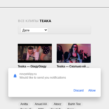
ВСЕ КЛИПЫ
TEAKA
Teaka — GiagyGiagy
Teaka — Сколько ей лет
630
0
780
0
novyeklipy.ru
Would like to send you notifications
Discard
Allow
ПОПУЛЯРНЫЕ ТЕГИ
Anitta
Anuel AA
Ateez
Bahh Tee