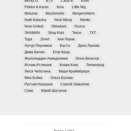
Becky G
BTS
Cardi B
Emin
Filatov & Karas
Inna
Little Big
Maluma
Marshmello
Morgenshtern
Natti Natasha
Nicki Minaj
Niletto
Now United
Obladaet
Ozuna
SHAMAN
Stray Kids
Twice
TXT
Tyga
Zivert
Ани Лорак
Артур Пирожков
Баста
Дана Лахова
Дима Билан
Егор Крид
Жалолиддин Ахмадалиев
Инна Вальтер
Ислам Итляшев
Клава Кока
Ленинград
Люся Чеботина
Мари Краймбрери
Миа Бойка
Ольга Бузова
Рустам Нахушев
Сергей Завьялов
Сява
Юрий Шатунов