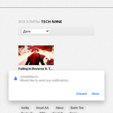
ВСЕ КЛИПЫ
TECH N9NE
Falling In Reverse ft. Tech N9ne & Alex Terrible — Ronald
582
0
novyeklipy.ru
Would like to send you notifications
Discard
Allow
ПОПУЛЯРНЫЕ ТЕГИ
Anitta
Anuel AA
Ateez
Bahh Tee