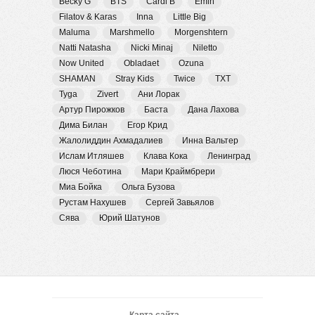
Becky G
BTS
Cardi B
Emin
Filatov & Karas
Inna
Little Big
Maluma
Marshmello
Morgenshtern
Natti Natasha
Nicki Minaj
Niletto
Now United
Obladaet
Ozuna
SHAMAN
Stray Kids
Twice
TXT
Tyga
Zivert
Ани Лорак
Артур Пирожков
Баста
Дана Лахова
Дима Билан
Егор Крид
Жалолиддин Ахмадалиев
Инна Вальтер
Ислам Итляшев
Клава Кока
Ленинград
Люся Чеботина
Мари Краймбрери
Миа Бойка
Ольга Бузова
Рустам Нахушев
Сергей Завьялов
Сява
Юрий Шатунов