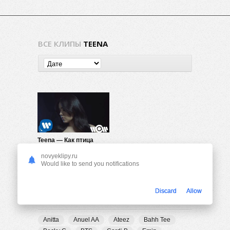
ВСЕ КЛИПЫ
TEENA
Teena — Как птица
430
0
novyeklipy.ru
Would like to send you notifications
Discard
Allow
ПОПУЛЯРНЫЕ ТЕГИ
Anitta
Anuel AA
Ateez
Bahh Tee