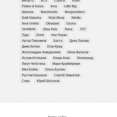
Becky G
BTS
Cardi B
Emin
Filatov & Karas
Inna
Little Big
Maluma
Marshmello
Morgenshtern
Natti Natasha
Nicki Minaj
Niletto
Now United
Obladaet
Ozuna
SHAMAN
Stray Kids
Twice
TXT
Tyga
Zivert
Ани Лорак
Артур Пирожков
Баста
Дана Лахова
Дима Билан
Егор Крид
Жалолиддин Ахмадалиев
Инна Вальтер
Ислам Итляшев
Клава Кока
Ленинград
Люся Чеботина
Мари Краймбрери
Миа Бойка
Ольга Бузова
Рустам Нахушев
Сергей Завьялов
Сява
Юрий Шатунов