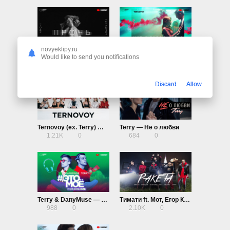
novyeklipy.ru
Amchi, Ternovoy — Прочь
Ternovoy (ex. Terry) — Мне с тобою легко
Would like to send you notifications
1.21K
0
920
0
Discard
Allow
Ternovoy (ex. Terry) — Зодиак
Terry — Не о любви
1.21K
0
684
0
Terry & DanyMuse — Это моё поколение
Тимати ft. Мот, Егор Крид, Скруджи, Наzима & Terry — Ракета
988
0
2.10K
0