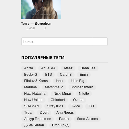
Terry — Домофон
1.45K
0
ПОПУЛЯРНЫЕ ТЕГИ
Anitta
Anuel AA
Ateez
Bahh Tee
Becky G
BTS
Cardi B
Emin
Filatov & Karas
Inna
Little Big
Maluma
Marshmello
Morgenshtern
Natti Natasha
Nicki Minaj
Niletto
Now United
Obladaet
Ozuna
SHAMAN
Stray Kids
Twice
TXT
Tyga
Zivert
Ани Лорак
Артур Пирожков
Баста
Дана Лахова
Дима Билан
Егор Крид