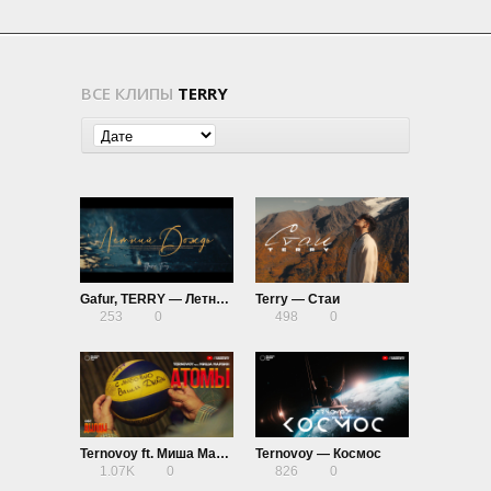
ВСЕ КЛИПЫ
TERRY
Gafur, TERRY — Летний дождь
Terry — Стаи
253
0
498
0
Ternovoy ft. Миша Марвин — Атомы (OST Дылды)
Ternovoy — Космос
1.07K
0
826
0